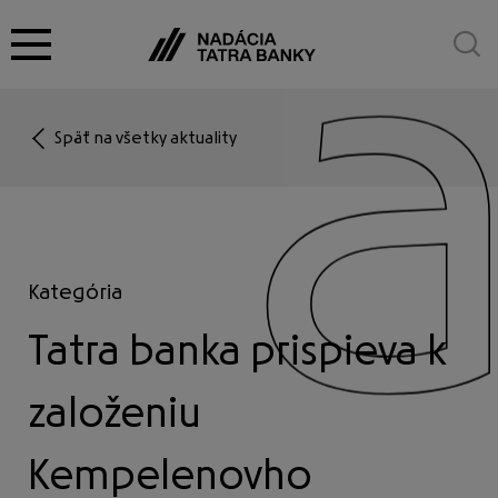
Späť na všetky aktuality
O nadácii
Granty
Kategória
Tatra banka prispieva k
Cena za umenie
založeniu
Partnerstvá
Kempelenovho