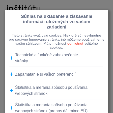
Zamestnanecké granty
inštitútu
18. 8. 2020
Kontakt
Tatra banka spolu s ďalšími partnermi zo súkromného
sektora vložila peniaze do vzniku nového IT inštitútu.
Kempelenov inštitút inteligentných technológií v sebe
spája témy, ktoré nás dlhodobo profilujú a považujeme
ich za strategicky kľúčové: vzdelanie, digitálne inovácie a
zotrvanie mimoriadnych talentov na Slovensku.
Je pre nás česť byť pri založení tejto výnimočnej
inštitúcie, ktorá bude mať významný podiel na tom, aby
bolo Slovensko vyspelou znalostnou ekonomikou.
Oficiálna stránka Kempelenovho inštitútu
inteligentných technológií