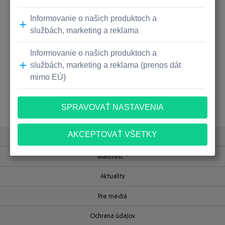
Facebook
Messenger
WhatsApp
Email
Share
novšie
staršie
Umenie je dar
TB
Manifest
Aktuality
Pre médiá
Ochrana údajov