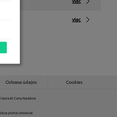
viac
viac
Ochrana údajov
Cookies
ný laureát Ceny Nadácie
tácia písma Universal