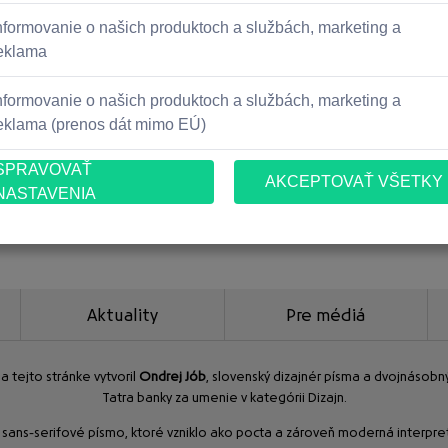
Aktuality
Pre médiá
 tejto stránke vytvoril
Ondrej Jób
, slovenský dizajnér písma a dvojnásob
Tatra banky za umenie v kategórii Dizajn.
sans-serifové písmo, ktoré vzniklo ako pocta a zároveň moderná interpre