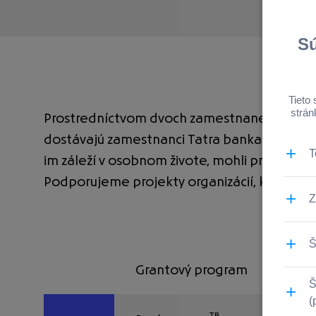
Prostredníctvom dvoch zamestnaneckých d
dostávajú zamestnanci Tatra banka Group prí
im záleží v osobnom živote, mohli prepájať 
Podporujeme projekty organizácií, ktoré pr
Grantový program
TB