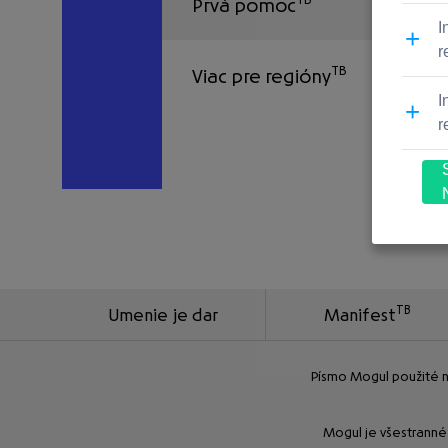
Prvá
pomoc
TB
Viac
pre regióny
TB
Umenie je dar
Manifest
Písmo Mogul použité na
Mogul je všestranné 