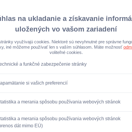
obročinných programov
ležitosť, aby to, na čom
aj do toho pracovného.
edkladajú zamestnanci.