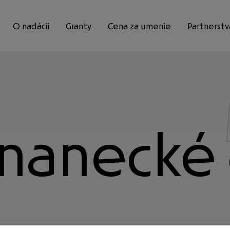
O nadácii
Granty
Cena za umenie
Partnerstv
Mimoriadne
umenie
nanecké 
vzdelanie