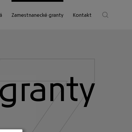
z
z
á
Zamestnanecké granty
Kontakt
TB
umenie
TB
vzdelanie
granty