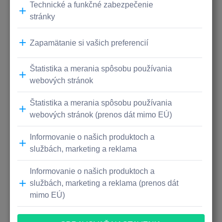
TEDx
Hack Košice
Kempelenov inštitút
inteligentných technológií
SKYRO – Stredná škola
budúcnosti
C. S. Lewisa