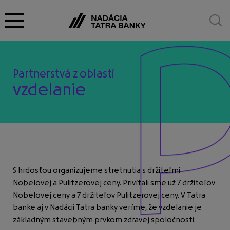
O nadácii
Partnerstvá z oblasti
vzdelanie
Granty
Cena za umenie
S hrdosťou organizujeme stretnutia s držiteľmi
Nobelovej a Pulitzerovej ceny. Privítali sme už 7 držiteľov
Nobelovej ceny a 7 držiteľov Pulitzerovej ceny. V Tatra
Partnerstvá
banke aj v Nadácii Tatra banky veríme, že vzdelanie je
základným stavebným prvkom zdravej spoločnosti.