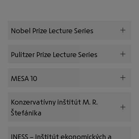
Partnerstvá
umenie
Partnerstvá
vzdelanie
Nobel Prize Lecture Series
Pulitzer Prize Lecture Series
Pulitzer Prize Lecture Series
Nobel Prize Lecture Series
MESA 10
Zamestnanecké granty
Konzervatívny inštitút M. R.
Štefánika
Kontakt
INESS – Inštitút ekonomických a