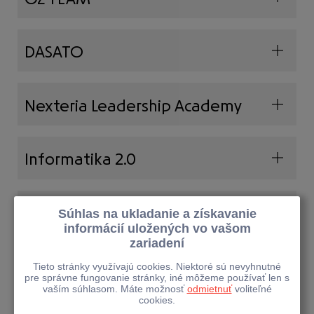
DASATO
Nexteria Leadership Academy
Informatika 2.0
Zmudri
Slovenská debatná asociácia