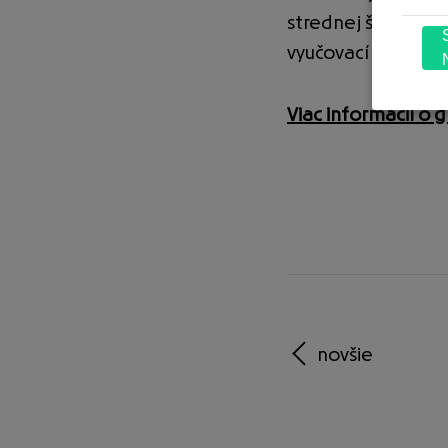
strednej škole buď
vyučovací proces
Viac informácií o
novšie