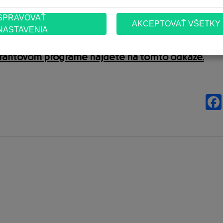
 v rámci existujúcich predmetov, alebo ako program
 grantovom programe nájdete na tomto odkaze.