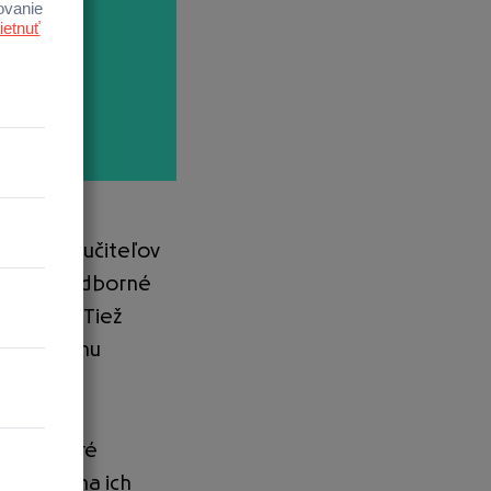
nie pre učiteľov
stredné odborné
elávanie. Tiež
plniť tému
škôl ktoré
lávania na ich