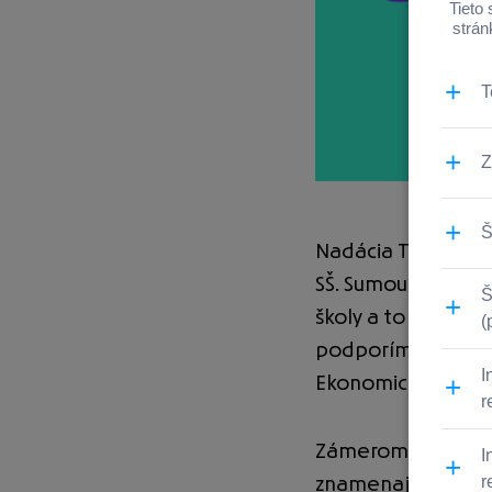
Nadácia Tatra ban
SŠ. Sumou do výšk
školy a to aktivity
podporíme mimovlá
Ekonomického vzde
Zámerom grantovéh
znamenajú zaraden