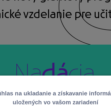
cké vzdelanie pre učit