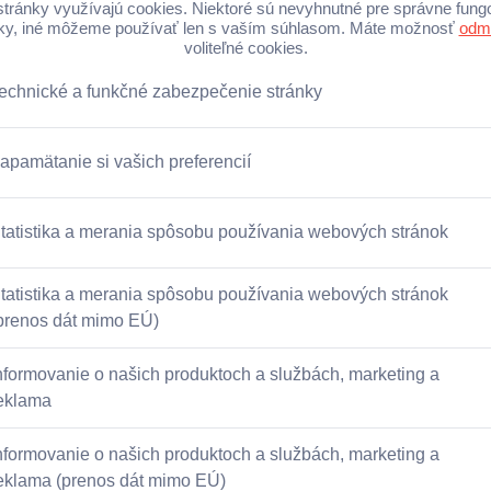
ky otvára nový grantový program Ekonomické vzdela
y 2 000 EUR podporíme stredné školy – gymnáziá a 
 ich aktívnych učiteľov garantujúcich ekonomické vzd
dne neziskové organizácie, ktoré majú ambíciu do
lania na stredných školách.
o programu je podpora aktivít učiteľov stredných 
ie témy „Ekonomického vzdelania“ do procesu vzde