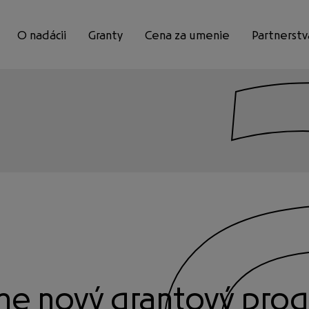
O nadácii
Granty
Cena za umenie
Partnerstv
Mimoriadne
umenie
vzdelanie
e nový grantový pro