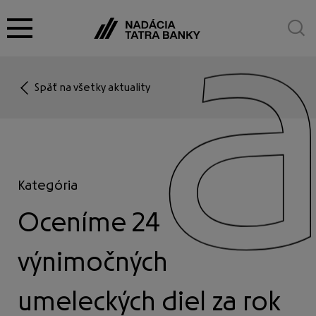
Späť na všetky aktuality
O nadácii
Granty
Kategória
Oceníme 24
Cena za umenie
výnimočných
Partnerstvá
umeleckých diel za rok