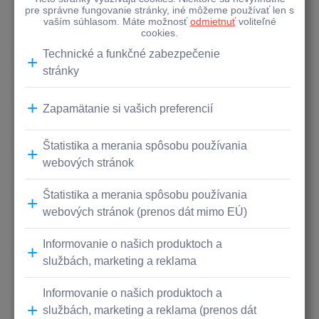
,,Drahí priatelia umenia,
tento rok to už bude po 25. raz, keď udelíme Ceny
Nadácie Tatra banky za umenie. V tomto
bezprecedentnom období, v ktorom žijeme, keď
umenie, kultúra, ale aj celá spoločnosť prežívame ťažké
časy, to považujeme za ešte dôležitejšie ako kedykoľvek
predtým. Preto sme v Nadácii Tatra banky prijali
rozhodnutie, že tento rok finančne odmeníme nielen
víťazov, ale aj všetkých nominovaných
v kategórii Hlavná cena. Verím, že aj takto pomôžeme
umeleckej obci prejsť touto dobou. Osobne cítim, že
dnes viac ako kedykoľvek predtým sa učíme a
uvedomujeme si, ako neuveriteľne nám chýba kontakt
so živým umením. Veľmi sa už teším na čas, keď budem
môcť ísť na koncert, divadelnú premiéru, krásnu vernisáž,
dizajnovú výstavu, do kina na nový slovenský film alebo