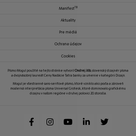
TB
Manifest
Aktuality
Pre médiá
Ochrana údajov
Cookies
Písmo Mogul použité na tejto stránke vytvoril
Ondrej Jób
, slovenský dizajnér písma
a dvojnásobný laureát Ceny Nadácie Tatra banky za umenie v kategórii Dizajn.
Mogul je všestranné sans-serifové písmo, ktoré vzniklo ako pocta a zároveň
moderná interpretácia písma Universal Grotesk, ktoré dominovalo grafickému
dizajnu v našom regióne v druhej polovici 20. storočia.