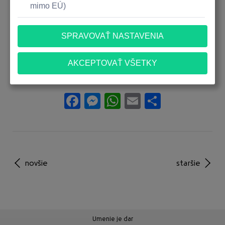
autorskú čítačku dobrej knihy. Lebo umenie má najkrajší
a najväčší zmysel vtedy, keď je medzi ľuďmi.“
Michal Liday, predseda Správnej rady Nadácie Tatra banky
Všetky nominácie umelcov si môžete pozrieť tu.
Facebook
Messenger
WhatsApp
Email
Share
novšie
staršie
Umenie je dar