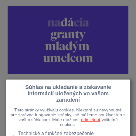
Zamestnanecké granty
Kontakt
Veríme, že umenie dokáže zmeniť svet k lepšiemu. Aby
sa tak však mohlo stať, potrebujeme umelcov nabitých
kreatívnou energiou, ktorých sny o umeleckej
nezávislosti neprekazí nedostatok financií.
Uvedomujeme si, že práve to ich nezriedka brzdí v
realizácii tvorivých nápadov.