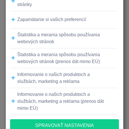
Prostredníctvom grantových programov Umenie im
preto chceme zabezpečiť čo najväčšiu slobodu v
audiovizuálnej, výtvarnej, hudobnej, literárnej, dizajnovej
či divadelnej tvorbe.
S radosťou finančne podporíme nielen študentov
umeleckých vysokých škôl, ale aj mladých slobodných
umelcov, ktorí spolupracujú na nových dielach s
etablovaným tvorcom alebo vysokoškolským
pedagógom.
Ak patríte medzi nich, prihláste sa a možno už čoskoro
budeme s vami spolupracovať na vzniku vášho
umeleckého projektu.
Viac informácii o grantových programoch UMENIE
nájdete
TU
.