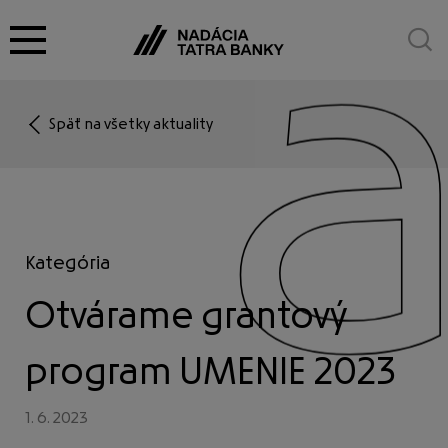
Späť na všetky aktuality
O nadácii
Granty
Kategória
Otvárame grantový
Cena za umenie
program UMENIE 2023
Partnerstvá
1. 6. 2023