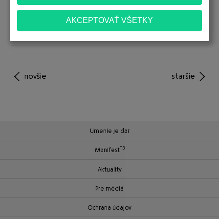
Facebook
Messenger
WhatsApp
Email
Share
novšie
staršie
Umenie je dar
TB
Manifest
Aktuality
Pre médiá
Ochrana údajov